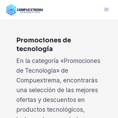
Ir
al
Main
contenido
GET YOUR CHANCE TO
WIN A PRICE
!
Men
Enter your email address and spin the wheel. This is 
Promociones de
tecnología
Code
En la categoría «Promociones
TRY YOUR LU
de Tecnología» de
Our in-house rules:
Compuextrema, encontrarás
One game per user
Cheaters will be disqualified.
una selección de las mejores
ofertas y descuentos en
UNLUCKY
productos tecnológicos,
NO PRIZE