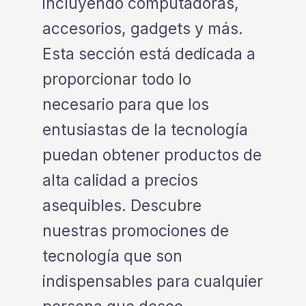
5% D
incluyendo computadoras,
50% DISCOUNT
accesorios, gadgets y más.
Esta sección está dedicada a
ALMOST!
NO LUCK TODAY
proporcionar todo lo
10% DISCO
necesario para que los
NO PRIZE
FREE EBOOK
entusiastas de la tecnología
puedan obtener productos de
alta calidad a precios
asequibles. Descubre
nuestras promociones de
tecnología que son
indispensables para cualquier