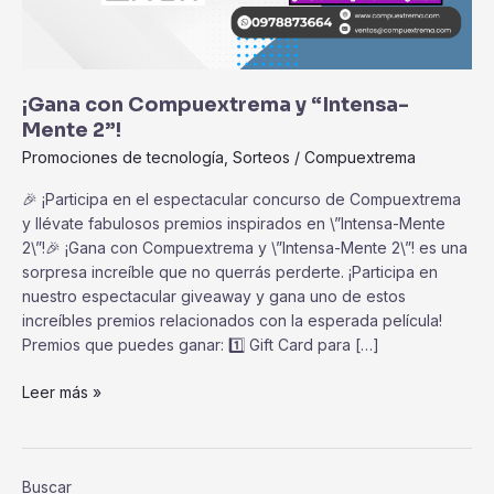
¡Gana con Compuextrema y “Intensa-
Mente 2”!
Promociones de tecnología
,
Sorteos
/
Compuextrema
🎉 ¡Participa en el espectacular concurso de Compuextrema
y llévate fabulosos premios inspirados en \”Intensa-Mente
2\”!🎉 ¡Gana con Compuextrema y \”Intensa-Mente 2\”! es una
sorpresa increíble que no querrás perderte. ¡Participa en
nuestro espectacular giveaway y gana uno de estos
increíbles premios relacionados con la esperada película!
Premios que puedes ganar: 1️⃣ Gift Card para […]
¡Gana
Leer más »
con
Compuextrema
y
Buscar
“Intensa-