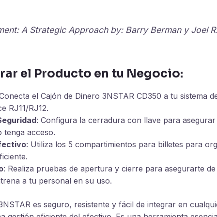
ment: A Strategic Approach
by: Barry Berman y Joel R
ar el Producto en tu Negocio:
 Conecta el Cajón de Dinero 3NSTAR CD350 a tu sistema d
ace RJ11/RJ12.
Seguridad
: Configura la cerradura con llave para asegurar
o tenga acceso.
fectivo
: Utiliza los 5 compartimientos para billetes para or
iciente.
o
: Realiza pruebas de apertura y cierre para asegurarte d
trena a tu personal en su uso.
3NSTAR es seguro, resistente y fácil de integrar en cualqu
a gestión eficiente del efectivo. Es una herramienta esencia