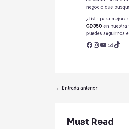
negocio que busque 
¿Listo para mejorar
CD350
en nuestra 
puedes seguirnos e
Facebook
Instagram
YouTube
Correo elec
TikT
Navegación
←
Entrada anterior
de
entradas
Must Read