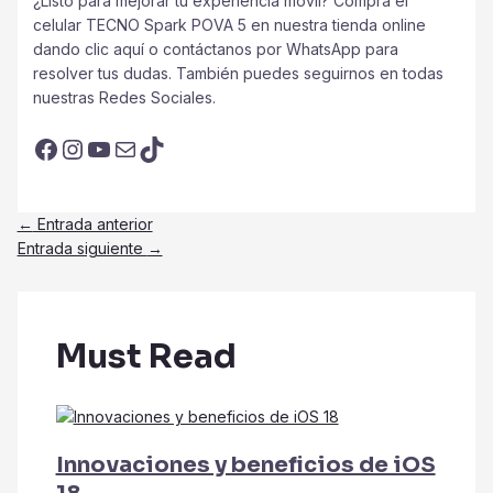
¿Listo para mejorar tu experiencia móvil? Compra el
celular TECNO Spark POVA 5 en nuestra tienda online
dando clic aquí o contáctanos por WhatsApp para
resolver tus dudas. También puedes seguirnos en todas
nuestras Redes Sociales.
Facebook
Instagram
YouTube
Correo electrónico
TikTok
Navegación
←
Entrada anterior
de
Entrada siguiente
→
entradas
Must Read
Innovaciones y beneficios de iOS