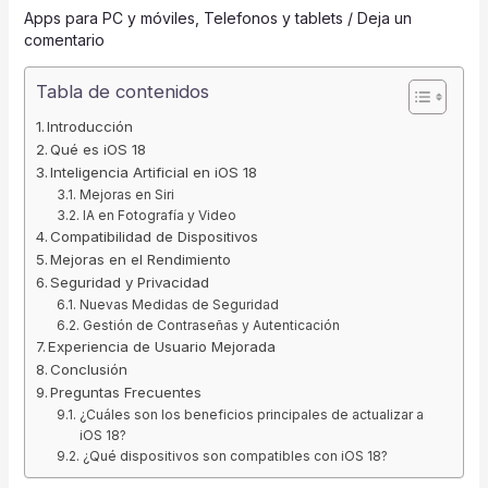
5% D
50% DISCOUNT
Apps para PC y móviles
,
Telefonos y tablets
/
Deja un
comentario
ALMOST!
Tabla de contenidos
NO LUCK TODAY
Introducción
10% DISCO
Qué es iOS 18
Inteligencia Artificial en iOS 18
NO PRIZE
FREE EBOOK
Mejoras en Siri
IA en Fotografía y Video
Compatibilidad de Dispositivos
Mejoras en el Rendimiento
Seguridad y Privacidad
Nuevas Medidas de Seguridad
Gestión de Contraseñas y Autenticación
Experiencia de Usuario Mejorada
Conclusión
Preguntas Frecuentes
¿Cuáles son los beneficios principales de actualizar a
iOS 18?
¿Qué dispositivos son compatibles con iOS 18?