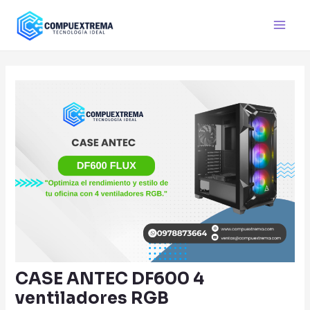
Ir
al
Main
contenido
Men
CASE ANTEC DF600 4
ventiladores RGB